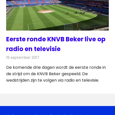
Eerste ronde KNVB Beker live op
radio en televisie
19 september 2017
Redactie
Nieuws
,
Televisienieuws
De komende drie dagen wordt de eerste ronde in
de strijd om de KNVB Beker gespeeld. De
wedstrijden zijn te volgen via radio en televisie.