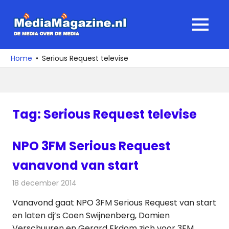
Ga
naar
MediaMagaz
MENU
de
De
inhoud
media
Home
Serious Request televise
over
de
media
Tag:
Serious Request televise
NPO 3FM Serious Request
vanavond van start
18 december 2014
Redactie
Televisienieuws
Vanavond gaat NPO 3FM Serious Request van start
en laten dj’s Coen Swijnenberg, Domien
Verschuuren en Gerard Ekdom zich voor 3FM