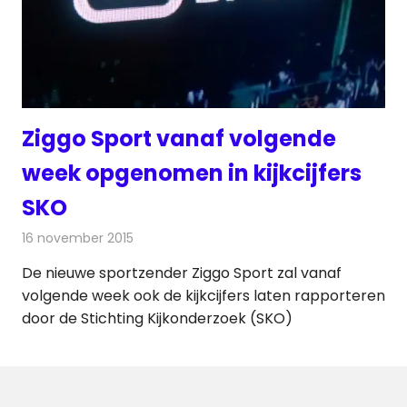
Ziggo Sport vanaf volgende
week opgenomen in kijkcijfers
SKO
16 november 2015
Redactie
Nieuws
,
Televisienieuws
De nieuwe sportzender Ziggo Sport zal vanaf
volgende week ook de kijkcijfers laten rapporteren
door de Stichting Kijkonderzoek (SKO)