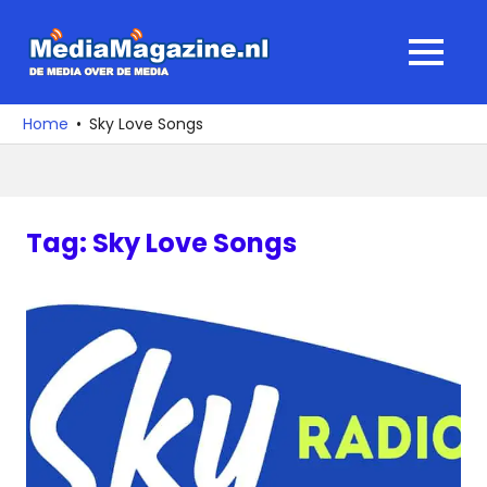
Ga
naar
MediaMagaz
MENU
de
De
inhoud
media
Home
Sky Love Songs
over
de
media
Tag:
Sky Love Songs