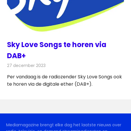
Sky Love Songs te horen via
DAB+
27 december 2023
Redactie
Radionieuws
Per vandaag is de radiozender Sky Love Songs ook
te horen via de digitale ether (DAB+).
Mediamagazine brengt elke dag het laatste nieuws over