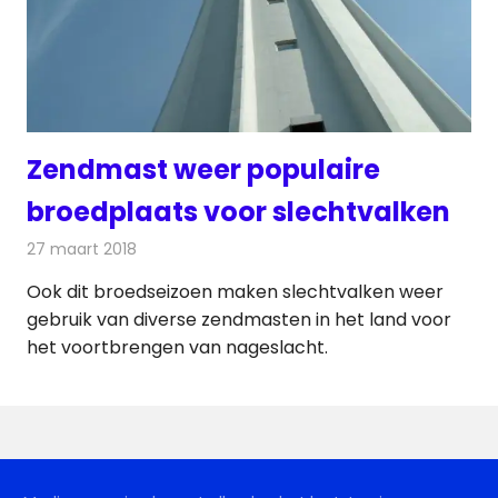
Zendmast weer populaire
broedplaats voor slechtvalken
27 maart 2018
Redactie
Nieuws
,
Radionieuws
Ook dit broedseizoen maken slechtvalken weer
gebruik van diverse zendmasten in het land voor
het voortbrengen van nageslacht.