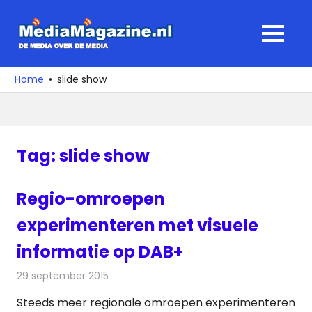
Ga
naar
MediaMagaz
MENU
de
De
inhoud
media
Home
slide show
over
de
media
Tag:
slide show
Regio-omroepen
experimenteren met visuele
informatie op DAB+
29 september 2015
Redactie
Nieuws
,
Radionieuws
Steeds meer regionale omroepen experimenteren