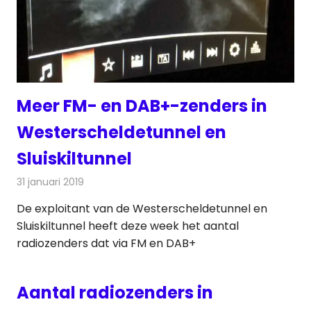
Meer FM- en DAB+-zenders in
Westerscheldetunnel en
Sluiskiltunnel
31 januari 2019
Redactie
Radionieuws
De exploitant van de Westerscheldetunnel en
Sluiskiltunnel heeft deze week het aantal
radiozenders dat via FM en DAB+
Aantal radiozenders in