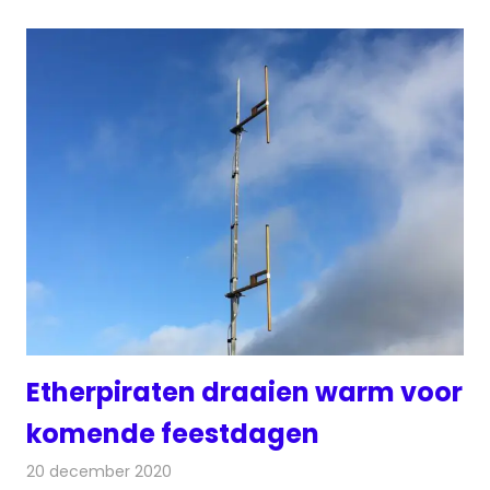
Etherpiraten draaien warm voor
komende feestdagen
20 december 2020
Redactie
Radionieuws