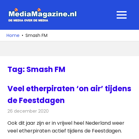
Ga
naar
MediaMagaz
MENU
de
De
inhoud
media
Home
Smash FM
over
de
media
Tag:
Smash FM
Veel etherpiraten ‘on air’ tijdens
de Feestdagen
26 december 2020
Redactie
Radionieuws
Ook dit jaar zijn er in vrijwel heel Nederland weer
veel etherpiraten actief tijdens de Feestdagen.