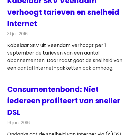
Kabelaar SKV Veendam
verhoogt tarieven en snelheid
Internet
31 juli 2016
Redactie
Kabelzaken
,
Nieuws
,
Televisienieuws
Kabelaar SKV uit Veendam verhoogt per 1
september de tarieven van een aantal
abonnementen. Daarnaast gaat de snelheid van
een aantal Internet-pakketten ook omhoog.
Consumentenbond: Niet
iedereen profiteert van sneller
DSL
16 juni 2016
Redactie
Internet
,
Nieuws
,
Telecom
Ondanks dat de snelheid van Internet via (A)DSL