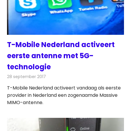
T-Mobile Nederland activeert
eerste antenne met 5G-
technologie
28 september 2017
Redactie
Nieuws
,
Telecom
T-Mobile Nederland activeert vandaag als eerste
provider in Nederland een zogenaamde Massive
MIMO-antenne.