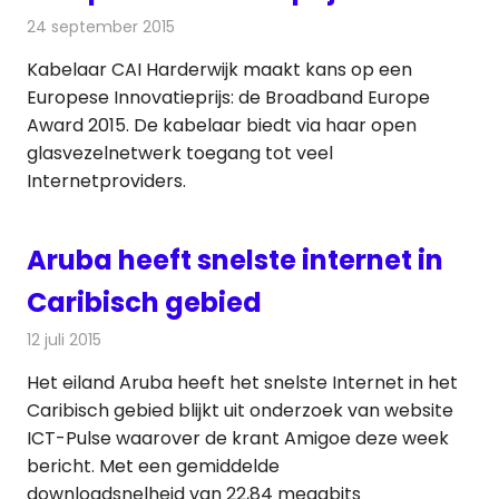
24 september 2015
Redactie
Internet
,
Kabelzaken
,
Nieuws
Kabelaar CAI Harderwijk maakt kans op een
Europese Innovatieprijs: de Broadband Europe
Award 2015. De kabelaar biedt via haar open
glasvezelnetwerk toegang tot veel
Internetproviders.
Aruba heeft snelste internet in
Caribisch gebied
12 juli 2015
Redactie
Nieuws
,
Telecom
Het eiland Aruba heeft het snelste Internet in het
Caribisch gebied blijkt uit onderzoek van website
ICT-Pulse waarover de krant Amigoe deze week
bericht. Met een gemiddelde
downloadsnelheid van 22,84 megabits