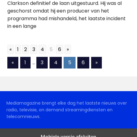
Clarkson definitief de laan uitgestuurd. Hij was al
geschorst omdat hij een producer van het
programma had mishandeld, het laatste incident
in een lange
«
1
2
3
4
5
6
»
Berichten
Vorige
Volgende
«
1
…
3
4
5
6
»
berichten
berichten
paginering
Mediamagazine brengt elke dag het laatste nieuws over
radio, televisie, on demand streamingdiensten en
telecomnieuws.
Mobiele versie afsluiten