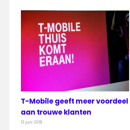
T-Mobile geeft meer voordeel
aan trouwe klanten
13 juni 2018
Redactie
Televisienieuws