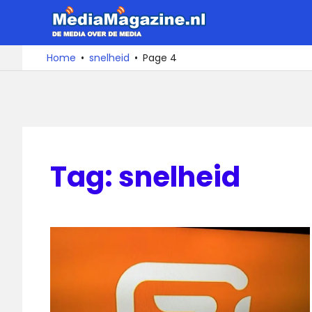
Ga
MediaMa
naar
de
De
Home
snelheid
Page 4
media
inhoud
over
de
media
Tag:
snelheid