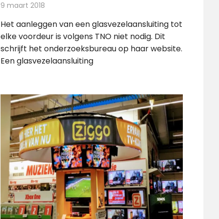
9 maart 2018
Redactie
Internet
,
Nieuws
Het aanleggen van een glasvezelaansluiting tot
elke voordeur is volgens TNO niet nodig. Dit
schrijft het onderzoeksbureau op haar website.
Een glasvezelaansluiting