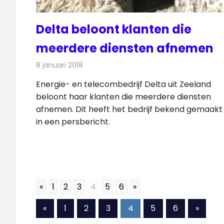
Delta beloont klanten die
meerdere diensten afnemen
8 januari 2018
Redactie
Kabelzaken
,
Nieuws
Energie- en telecombedrijf Delta uit Zeeland
beloont haar klanten die meerdere diensten
afnemen. Dit heeft het bedrijf bekend gemaakt
in een persbericht.
«
1
2
3
4
5
6
»
Berichten
Vorige
Volgen
«
1
2
3
4
5
6
»
berichten
berich