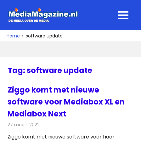
Ga
naar
MediaMagaz
MENU
de
De
inhoud
media
Home
software update
over
de
media
Tag:
software update
Ziggo komt met nieuwe
software voor Mediabox XL en
Mediabox Next
27 maart 2022
Redactie
Televisienieuws
Ziggo komt met nieuwe software voor haar