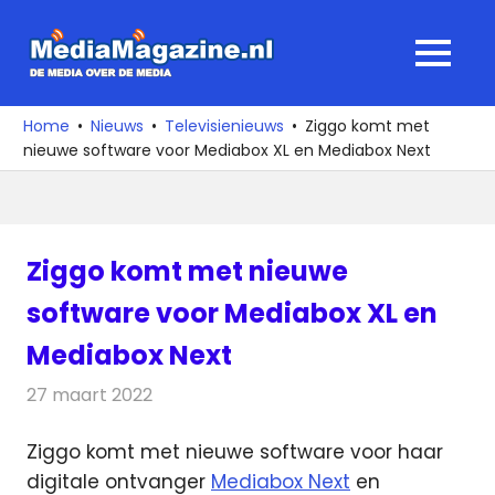
Ga
naar
MediaMagaz
MENU
de
De
inhoud
media
Home
Nieuws
Televisienieuws
Ziggo komt met
over
nieuwe software voor Mediabox XL en Mediabox Next
de
media
Ziggo komt met nieuwe
software voor Mediabox XL en
Mediabox Next
27 maart 2022
Redactie
Televisienieuws
Ziggo komt met nieuwe software voor haar
digitale ontvanger
Mediabox Next
en