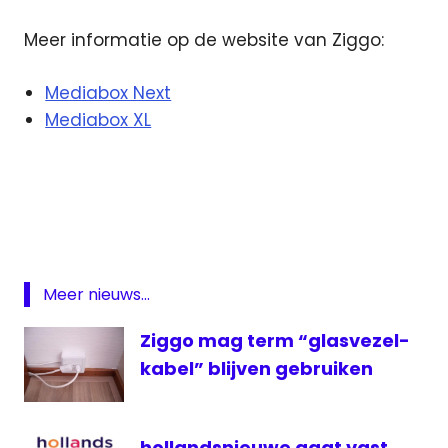
Meer informatie op de website van Ziggo:
Mediabox Next
Mediabox XL
Mediabox
Next
Mediabox
XL
software
Meer nieuws...
update
update
Ziggo mag term “glasvezel-
ziggo
kabel” blijven gebruiken
hollandsnieuwe gaat vast