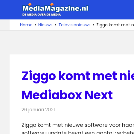
Ga
MediaMa
naar
de
De
Home
Nieuws
Televisienieuws
Ziggo komt met n
media
inhoud
over
de
media
Ziggo komt met ni
Mediabox Next
26 januari 2021
Redactie
Televisienieuws
Ziggo komt met nieuwe software voor haar
software-update bevat een aantal verbete