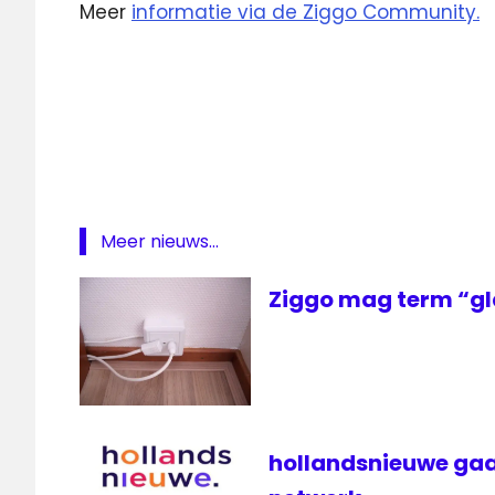
Meer
informatie via de Ziggo Community.
mediabox
Mediabox
Next
software
software
update
Meer nieuws...
ziggo
Ziggo mag term “gl
hollandsnieuwe gaa