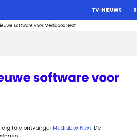
gazine.
TV-NIEUWS
R
ieuwe software voor Mediabox Next
euwe software voor
 digitale ontvanger
Mediabox Next
. De
ringen.