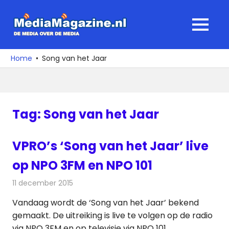
Ga
naar
MediaMagaz
MENU
de
De
inhoud
media
Home
Song van het Jaar
over
de
media
Tag:
Song van het Jaar
VPRO’s ‘Song van het Jaar’ live
op NPO 3FM en NPO 101
11 december 2015
Redactie
Nieuws
,
Radionieuws
,
Televisienieuws
Vandaag wordt de ‘Song van het Jaar’ bekend
gemaakt. De uitreiking is live te volgen op de radio
via NPO 3FM en op televisie via NPO 101.