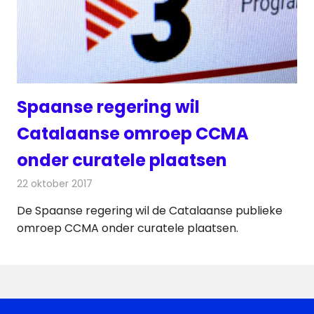
Spaanse regering wil
Catalaanse omroep CCMA
onder curatele plaatsen
22 oktober 2017
Redactie
Nieuws
,
Televisienieuws
De Spaanse regering wil de Catalaanse publieke
omroep CCMA onder curatele plaatsen.