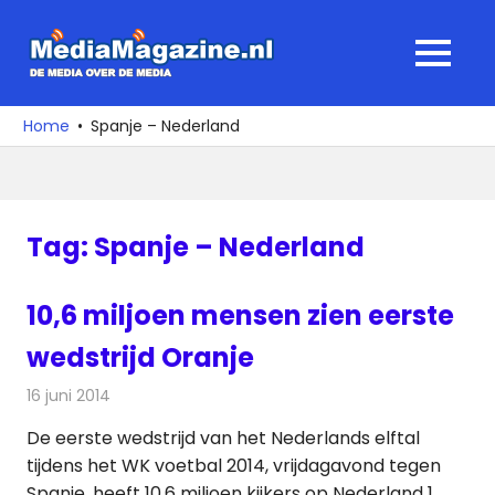
Ga
naar
MediaMagaz
MENU
de
De
inhoud
media
Home
Spanje – Nederland
over
de
media
Tag:
Spanje – Nederland
10,6 miljoen mensen zien eerste
wedstrijd Oranje
16 juni 2014
Redactie
Televisienieuws
De eerste wedstrijd van het Nederlands elftal
tijdens het WK voetbal 2014, vrijdagavond tegen
Spanje, heeft 10,6 miljoen kijkers op Nederland 1