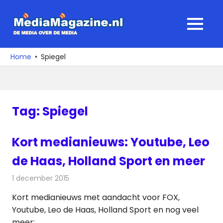
Ga
naar
MediaMagaz
MENU
de
De
inhoud
media
Home
Spiegel
over
de
media
Tag:
Spiegel
Kort medianieuws: Youtube, Leo
de Haas, Holland Sport en meer
1 december 2015
Redactie
Andere media over de media
,
Nieuws
Kort medianieuws met aandacht voor FOX,
Youtube, Leo de Haas, Holland Sport en nog veel
meer: