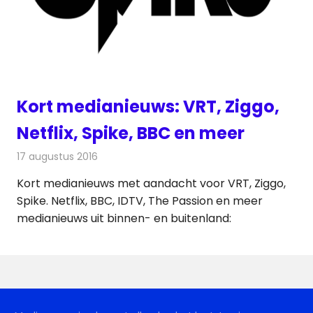
Kort medianieuws: VRT, Ziggo,
Netflix, Spike, BBC en meer
17 augustus 2016
Redactie
Andere media over de media
,
Nieuws
Kort medianieuws met aandacht voor VRT, Ziggo,
Spike. Netflix, BBC, IDTV, The Passion en meer
medianieuws uit binnen- en buitenland: