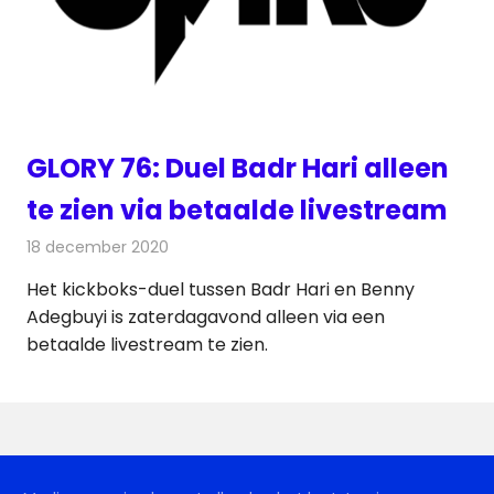
GLORY 76: Duel Badr Hari alleen
te zien via betaalde livestream
18 december 2020
Redactie
Televisienieuws
Het kickboks-duel tussen Badr Hari en Benny
Adegbuyi is zaterdagavond alleen via een
betaalde livestream te zien.