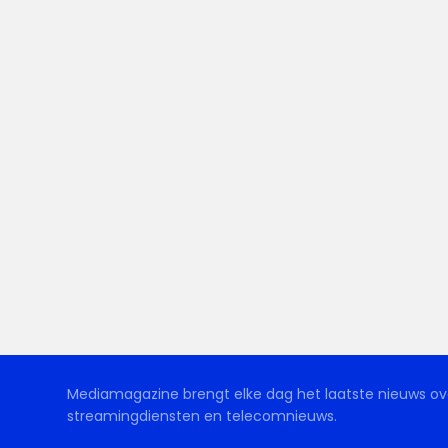
Mediamagazine brengt elke dag het laatste nieuws ove
streamingdiensten en telecomnieuws.