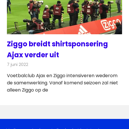
Ziggo breidt shirtsponsering
Ajax verder uit
7 juni 2022
Redactie
Televisienieuws
Voetbalclub Ajax en Ziggo intensiveren wederom
de samenwerking. Vanaf komend seizoen zal niet
alleen Ziggo op de