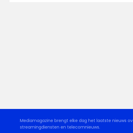
Mediamagazine brengt elke dag het laatste nieuws ove
streamingdiensten en telecomnieuws.