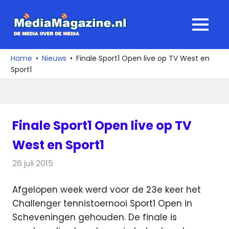
Ga
naar
MediaMagaz
MENU
de
De
inhoud
media
Home
Nieuws
Finale Sport1 Open live op TV West en
over
Sport1
de
media
Finale Sport1 Open live op TV
West en Sport1
26 juli 2015
Redactie
Nieuws
,
Televisienieuws
Afgelopen week werd voor de 23e keer het
Challenger tennistoernooi Sport1 Open in
Scheveningen gehouden. De finale is