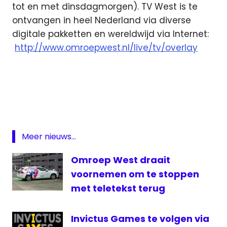
tot en met dinsdagmorgen). TV West is te
ontvangen in heel Nederland via diverse
digitale pakketten en wereldwijd via Internet:
http://www.omroepwest.nl/live/tv/overlay
ATP
live
Scheveningen
Sport
1
Meer nieuws...
Open
Omroep West draait
Tennis
Live
voornemen om te stoppen
TV
met teletekst terug
West
Invictus Games te volgen via