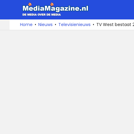
MediaMa
De
Ga
Home
Nieuws
Televisienieuws
TV West bestaat 25
media
naar
over
de
de
inhoud
media