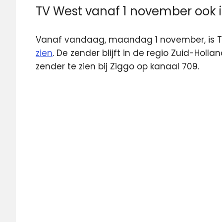
TV West vanaf 1 november ook i
Vanaf vandaag, maandag 1 november, is TV
zien
. De zender blijft in de regio Zuid-Holla
zender te zien bij Ziggo op kanaal 709.
25
jaar
TV
West
Radio
West
regionale
omroep
TV