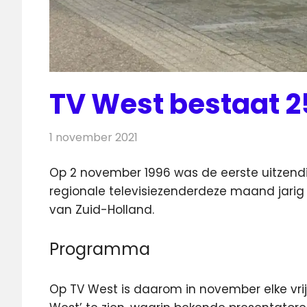
TV West bestaat 25
1 november 2021
Redactie
Televisienieuws
Op 2 november 1996 was de eerste uitzendi
regionale televisiezender
deze maand jarig i
van Zuid-Holland.
Programma
Op TV West is daarom in november elke vri