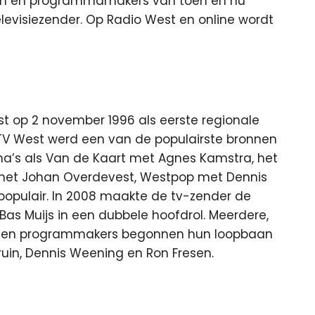
oren en programmamakers van toen en nu
levisiezender. Op Radio West en online wordt
est op 2 november 1996 als eerste regionale
. TV West werd een van de populairste bronnen
ma’s als Van de Kaart met Agnes Kamstra, het
 met Johan Overdevest, Westpop met Dennis
opulair. In 2008 maakte de tv-zender de
s Muijs in een dubbele hoofdrol. Meerdere,
ren en programmakers begonnen hun loopbaan
Bruin, Dennis Weening en Ron Fresen.