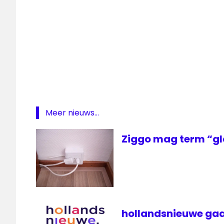
West
ziggo
Meer nieuws...
Ziggo mag term “gl
hollandsnieuwe gaa