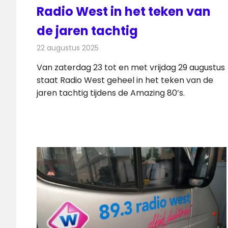
Radio West in het teken van
de jaren tachtig
22 augustus 2025
Redactie
Radionieuws
Van zaterdag 23 tot en met vrijdag 29 augustus
staat Radio West geheel in het teken van de
jaren tachtig tijdens de Amazing 80’s.