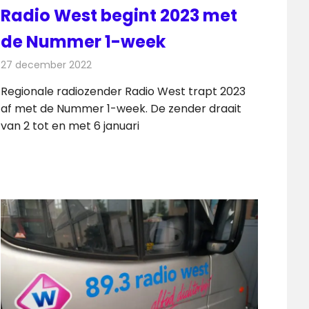
Radio West begint 2023 met
de Nummer 1-week
27 december 2022
Redactie
Radionieuws
Regionale radiozender Radio West trapt 2023
af met de Nummer 1-week. De zender draait
van 2 tot en met 6 januari