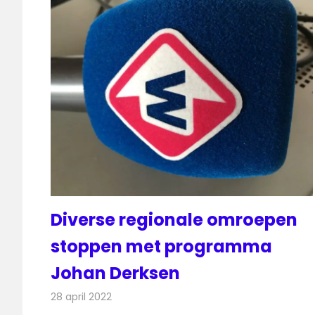
Diverse regionale omroepen
stoppen met programma
Johan Derksen
28 april 2022
Redactie
Radionieuws