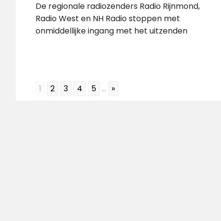
De regionale radiozenders Radio Rijnmond,
Radio West en NH Radio stoppen met
onmiddellijke ingang met het uitzenden
1
2
3
4
5
...
»