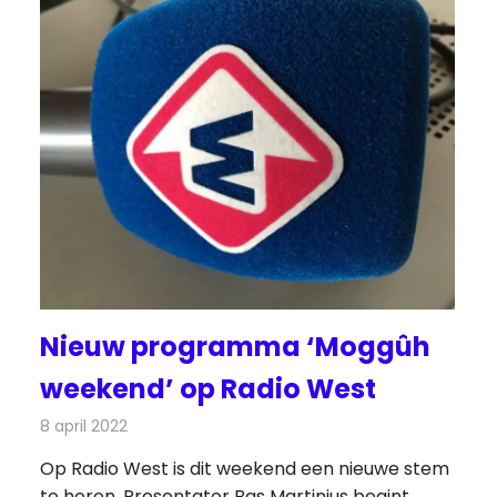
Nieuw programma ‘Moggûh
weekend’ op Radio West
8 april 2022
Redactie
Radionieuws
Op Radio West is dit weekend een nieuwe stem
te horen. Presentator Bas Martinius begint