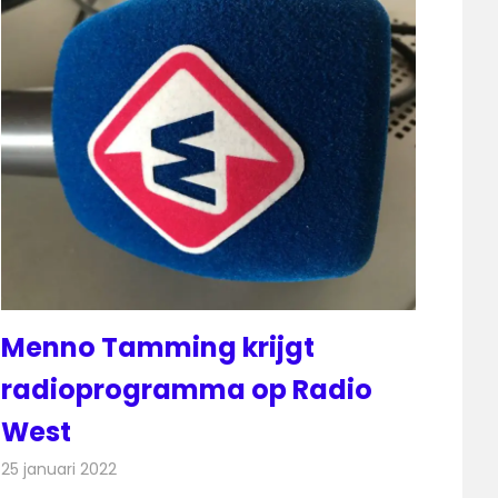
Menno Tamming krijgt
radioprogramma op Radio
West
25 januari 2022
Redactie
Radionieuws