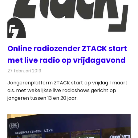
Online radiozender ZTACK start
met live radio op vrijdagavond
27 februari 2019
Redactie
Radionieuws
Jongerenplatform ZTACK start op vrijdag 1 maart
a.s. met wekelijkse live radioshows gericht op
jongeren tussen 13 en 20 jaar.