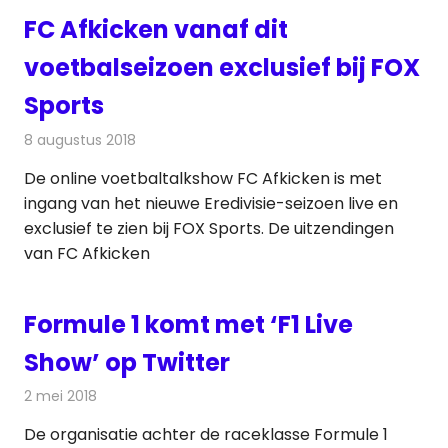
FC Afkicken vanaf dit
voetbalseizoen exclusief bij FOX
Sports
8 augustus 2018
Redactie
Televisienieuws
De online voetbaltalkshow FC Afkicken is met
ingang van het nieuwe Eredivisie-seizoen live en
exclusief te zien bij FOX Sports. De uitzendingen
van FC Afkicken
Formule 1 komt met ‘F1 Live
Show’ op Twitter
2 mei 2018
Redactie
Nieuws
,
Televisienieuws
De organisatie achter de raceklasse Formule 1