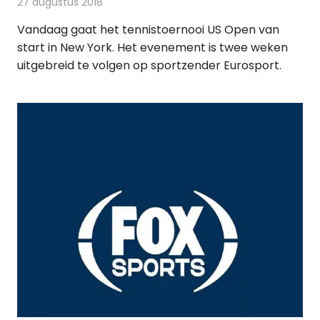
27 augustus 2018
Redactie
Televisienieuws
Vandaag gaat het tennistoernooi US Open van
start in New York. Het evenement is twee weken
uitgebreid te volgen op sportzender Eurosport.