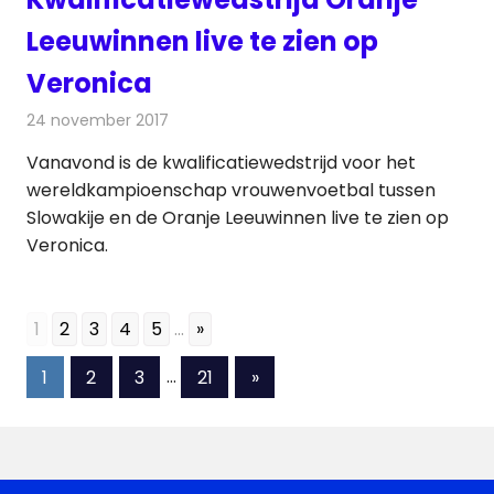
Leeuwinnen live te zien op
Veronica
24 november 2017
Redactie
Nieuws
,
Televisienieuws
Vanavond is de kwalificatiewedstrijd voor het
wereldkampioenschap vrouwenvoetbal tussen
Slowakije en de Oranje Leeuwinnen live te zien op
Veronica.
1
2
3
4
5
...
»
Berichten
Volgende
1
2
3
…
21
»
berichten
paginering