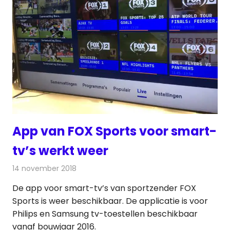
App van FOX Sports voor smart-
tv’s werkt weer
14 november 2018
Redactie
Televisienieuws
De app voor smart-tv’s van sportzender FOX
Sports is weer beschikbaar. De applicatie is voor
Philips en Samsung tv-toestellen beschikbaar
vanaf bouwjaar 2016.