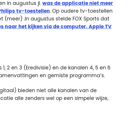
n in augustus jl.
was de applicatie niet meer
ilips tv-toestellen
. Op oudere tv-toestellen
et (meer) .In augustus stelde FOX Sports dat
s naar het kijken via de computer, Apple TV
, 2 en 3 (Eredivisie) en de kanalen 4, 5 en 6
 samenvattingen en gemiste programma’s.
taal) bieden niet alle kanalen van de
atie alle zenders wel op een simpele wijze,
k