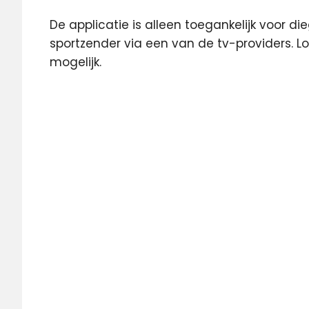
De applicatie is alleen toegankelijk voor
sportzender via een van de tv-providers. Lo
mogelijk.
App
Fox
Sports
live
On
Demand
Philips
Samsunh
televisie
voetbal