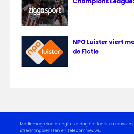
Champions League: 
NPO Luister viert m
de Fictie
Mediamagazine brengt elke dag het laatste nieuws ove
streamingdiensten en telecomnieuws.