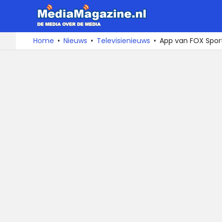
MediaMa
De
Ga
Home
Nieuws
Televisienieuws
App van FOX Sport
media
naar
over
de
de
inhoud
media