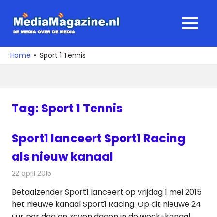
Ga
naar
MediaMagaz
MENU
de
De
inhoud
media
Home
Sport 1 Tennis
over
de
media
Tag:
Sport 1 Tennis
Sport1 lanceert Sport1 Racing
als nieuw kanaal
22 april 2015
Redactie
Televisienieuws
Betaalzender Sport1 lanceert op vrijdag 1 mei 2015
het nieuwe kanaal Sport1 Racing. Op dit nieuwe 24
uur per dag en zeven dagen in de week-kanaal