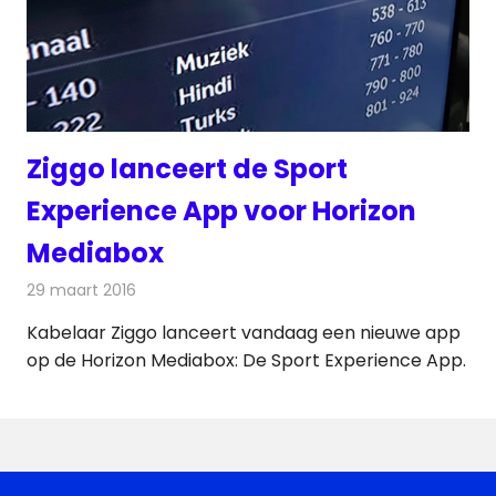
Ziggo lanceert de Sport
Experience App voor Horizon
Mediabox
29 maart 2016
Redactie
Kabelzaken
,
Nieuws
,
Televisienieuws
Kabelaar Ziggo lanceert vandaag een nieuwe app
op de Horizon Mediabox: De Sport Experience App.