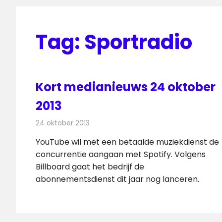
Tag:
Sportradio
Kort medianieuws 24 oktober
2013
24 oktober 2013
Redactie
Andere media over de media
YouTube wil met een betaalde muziekdienst de
concurrentie aangaan met Spotify. Volgens
Billboard gaat het bedrijf de
abonnementsdienst dit jaar nog lanceren.