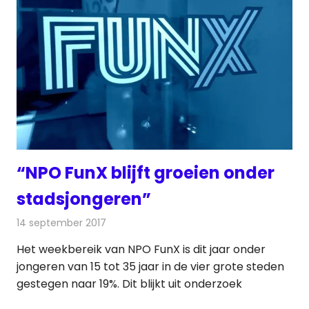
“NPO FunX blijft groeien onder
stadsjongeren”
14 september 2017
Redactie
Nieuws
,
Radionieuws
Het weekbereik van NPO FunX is dit jaar onder
jongeren van 15 tot 35 jaar in de vier grote steden
gestegen naar 19%. Dit blijkt uit onderzoek