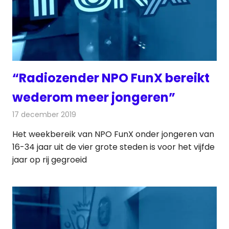
“Radiozender NPO FunX bereikt
wederom meer jongeren”
17 december 2019
Redactie
Radionieuws
Het weekbereik van NPO FunX onder jongeren van
16-34 jaar uit de vier grote steden is voor het vijfde
jaar op rij gegroeid