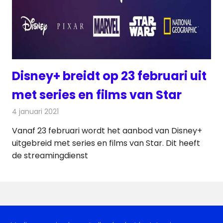
Disney+ breidt op 23 februari uit
met series en films van Star
4 januari 2021
Redactie
Televisienieuws
Vanaf 23 februari wordt het aanbod van Disney+
uitgebreid met series en films van Star. Dit heeft
de streamingdienst