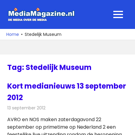
Ga
naar
MediaMagaz
MENU
de
De
inhoud
media
Home
Stedelijk Museum
over
de
media
Tag:
Stedelijk Museum
Kort medianieuws 13 september
2012
13 september 2012
Redactie
Andere media over de media
AVRO en NOS maken zaterdagavond 22
september op primetime op Nederland 2 een
feestelijke live uitzending rondom de heropening