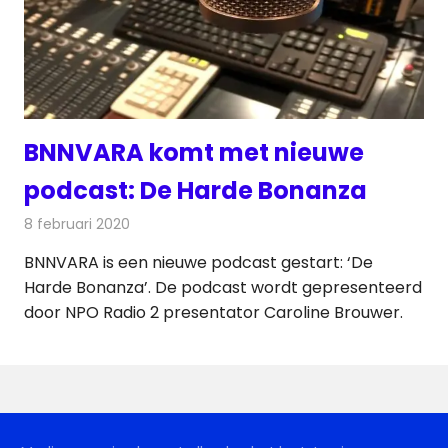
BNNVARA komt met nieuwe
podcast: De Harde Bonanza
8 februari 2020
Redactie
Radionieuws
BNNVARA is een nieuwe podcast gestart: ‘De
Harde Bonanza’. De podcast wordt gepresenteerd
door NPO Radio 2 presentator Caroline Brouwer.