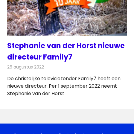
Stephanie van der Horst nieuwe
directeur Family7
26 augustus 2022
Redactie
Televisienieuws
De christelijke televisiezender Family7 heeft een
nieuwe directeur. Per 1 september 2022 neemt
Stephanie van der Horst