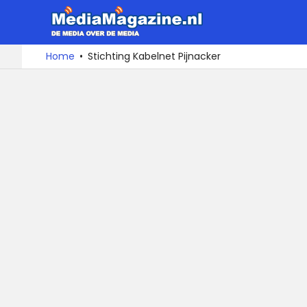
MediaMa
De
Ga
Home
Stichting Kabelnet Pijnacker
media
naar
over
de
de
inhoud
media