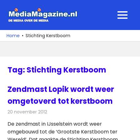
Ga
naar
MediaMagaz
MENU
de
De
inhoud
media
Home
Stichting Kerstboom
over
de
media
Tag:
Stichting Kerstboom
Zendmast Lopik wordt weer
omgetoverd tot kerstboom
20 november 2012
Redactie
Radionieuws
De zendmast in IJsselstein wordt weer
omgebouwd tot de ‘Grootste Kerstboom ter
Wereld’. Dat maakte de Stichting Kerstboom