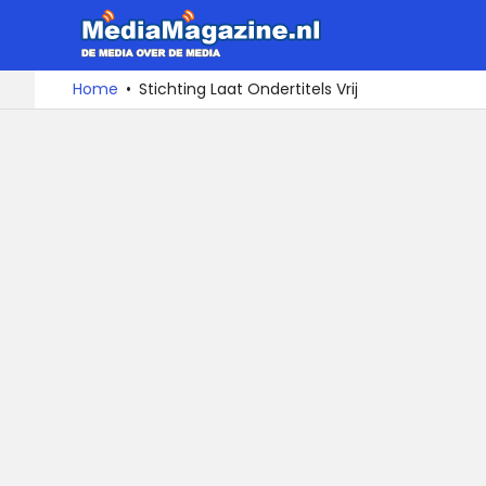
MediaMa
De
Ga
Home
Stichting Laat Ondertitels Vrij
media
naar
over
de
de
inhoud
media