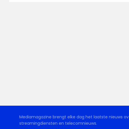
Mediamagazine brengt elke dag het laatste nieuws ove
streamingdiensten en telecomnieuws.