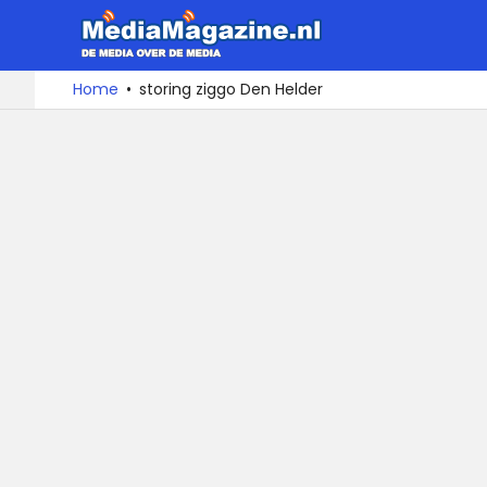
MediaMa
De
Ga
Home
storing ziggo Den Helder
media
naar
over
de
de
inhoud
media