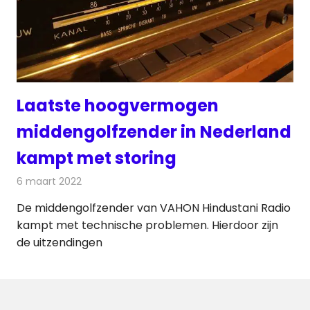
Laatste hoogvermogen
middengolfzender in Nederland
kampt met storing
6 maart 2022
Redactie
Radionieuws
De middengolfzender van VAHON Hindustani Radio
kampt met technische problemen. Hierdoor zijn
de uitzendingen