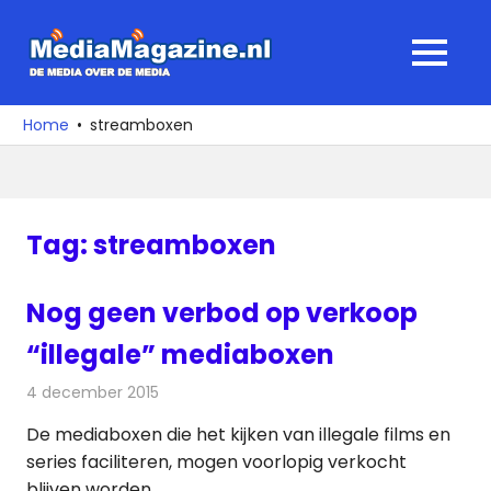
Ga
naar
MediaMagaz
MENU
de
De
inhoud
media
Home
streamboxen
over
de
media
Tag:
streamboxen
Nog geen verbod op verkoop
“illegale” mediaboxen
4 december 2015
Redactie
Internet
,
Nieuws
,
Televisienieuws
De mediaboxen die het kijken van illegale films en
series faciliteren, mogen voorlopig verkocht
blijven worden.