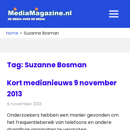
Ga
naar
MediaMagaz
MENU
de
De
inhoud
media
Home
Suzanne Bosman
over
de
media
Tag:
Suzanne Bosman
Kort medianieuws 9 november
2013
9 november 2013
Redactie
Andere media over de media
Onderzoekers hebben een manier gevonden om
het frequentiebereik van telefoons en andere
draadloze apparaten te vergroten.