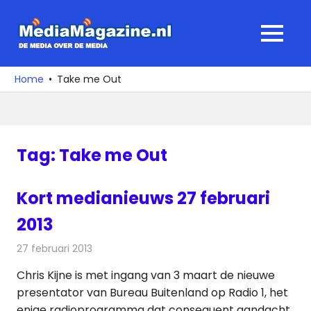
Ga
naar
MediaMagaz
MENU
de
De
inhoud
media
Home
Take me Out
over
de
media
Tag:
Take me Out
Kort medianieuws 27 februari
2013
27 februari 2013
Redactie
Andere media over de media
Chris Kijne is met ingang van 3 maart de nieuwe
presentator van Bureau Buitenland op Radio 1, het
enige radioprogramma dat consequent aandacht