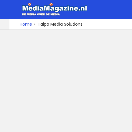
MediaMa
De
Ga
Home
Talpa Media Solutions
media
naar
over
de
de
inhoud
media