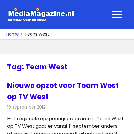
Ga
naar
MediaMagaz
MENU
de
De
inhoud
media
Home
Team West
over
de
media
Tag:
Team West
Nieuwe opzet voor Team West
op TV West
10 september 2012
Redactie
Televisienieuws
Het regionale opsporingsprogramma Team West
op TV West gaat er vanaf 11 september anders
uitzien. Het programma wordt uitgebreid van 8