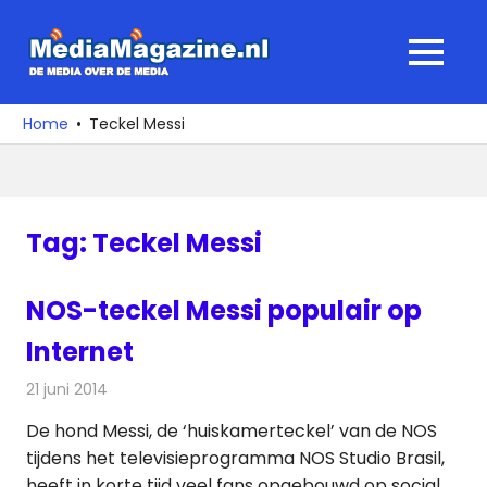
Ga
naar
MediaMagaz
MENU
de
De
inhoud
media
Home
Teckel Messi
over
de
media
Tag:
Teckel Messi
NOS-teckel Messi populair op
Internet
21 juni 2014
Redactie
Televisienieuws
De hond Messi, de ‘huiskamerteckel’ van de NOS
tijdens het televisieprogramma NOS Studio Brasil,
heeft in korte tijd veel fans opgebouwd op social