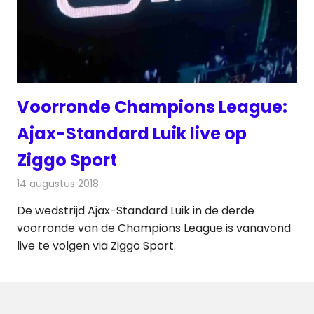
Voorronde Champions League:
Ajax-Standard Luik live op
Ziggo Sport
14 augustus 2018
Redactie
Radionieuws
De wedstrijd Ajax-Standard Luik in de derde
voorronde van de Champions League is vanavond
live te volgen via Ziggo Sport.