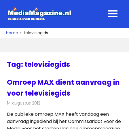
Ga
naar
MediaMagaz
MENU
de
De
inhoud
media
Home
televisiegids
over
de
media
Tag:
televisiegids
Omroep MAX dient aanvraag in
voor televisiegids
14 augustus 2012
Redactie
Televisienieuws
De publieke omroep MAX heeft vandaag een
aanvraag ingediend bij het Commissariaat voor de
Media voor het starten van een omroepmagazine