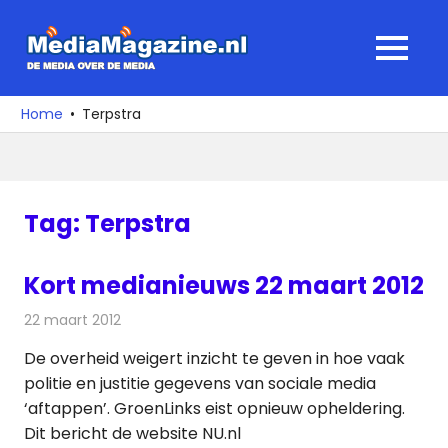
Ga
naar
MediaMagaz
MENU
de
De
inhoud
media
Home
Terpstra
over
de
media
Tag:
Terpstra
Kort medianieuws 22 maart 2012
22 maart 2012
Redactie
Andere media over de media
De overheid weigert inzicht te geven in hoe vaak
politie en justitie gegevens van sociale media
‘aftappen’. GroenLinks eist opnieuw opheldering.
Dit bericht de website NU.nl