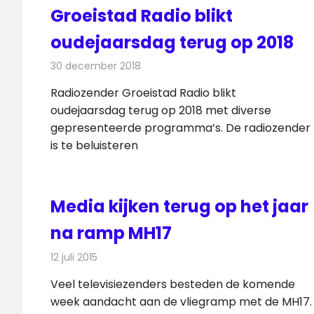
Groeistad Radio blikt
oudejaarsdag terug op 2018
30 december 2018
Redactie
Radionieuws
Radiozender Groeistad Radio blikt
oudejaarsdag terug op 2018 met diverse
gepresenteerde programma’s. De radiozender
is te beluisteren
Media kijken terug op het jaar
na ramp MH17
12 juli 2015
Redactie
Nieuws
,
Televisienieuws
Veel televisiezenders besteden de komende
week aandacht aan de vliegramp met de MH17.